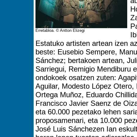
au
Ho
Z
P
Erretabloa. © Antton Elizegi
Ib
Estatuko artisten artean izen 
beste: Eusebio Sempere, Manu
Sánchez; bertakoen artean, Ju
Sarriegui, Remigio Mendiburu 
ondokoek osatzen zuten: Agapi
Aguilar, Modesto López Otero, 
Ortega Muñoz, Eduardo Chilli
Francisco Javier Saenz de Oiza
eta 60.000 pezetako lehen sar
proposamenari, eta 10.000 peze
José Luis Sánchezen Ian eskulto