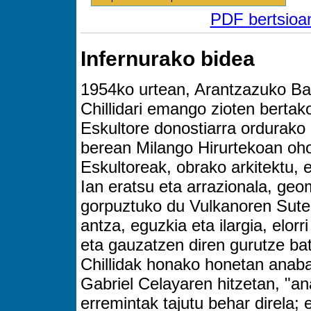
PDF bertsioan
Infernurako bidea
1954ko urtean, Arantzazuko Ba
Chillidari emango zioten bertak
Eskultore donostiarra ordurako 
berean Milango Hirurtekoan oho
Eskultoreak, obrako arkitektu, e
Ian eratsu eta arrazionala, geo
gorpuztuko du Vulkanoren Suteg
antza, eguzkia eta ilargia, elor
eta gauzatzen diren gurutze bat
Chillidak honako honetan anaba
Gabriel Celayaren hitzetan, "a
erremintak tajutu behar direla; e