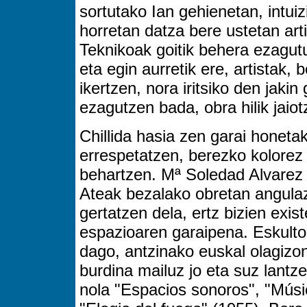
sortutako Ian gehienetan, intui
horretan datza bere ustetan art
Teknikoak goitik behera ezagut
eta egin aurretik ere, artistak, b
ikertzen, nora iritsiko den jaki
ezagutzen bada, obra hilik jaiot
Chillida hasia zen garai honeta
errespetatzen, berezko kolorez
behartzen. Mª Soledad Alvarez
Ateak bezalako obretan angula
gertatzen dela, ertz bizien exis
espazioaren garaipena. Eskulto
dago, antzinako euskal olagizon
burdina mailuz jo eta suz lantze
nola "Espacios sonoros", "Músi