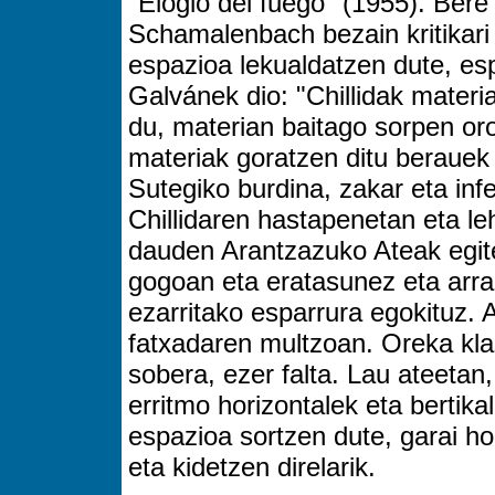
"Elogio del fuego" (1955). Bere
Schamalenbach bezain kritikari 
espazioa lekualdatzen dute, es
Galvánek dio: "Chillidak materi
du, materian baitago sorpen oror
materiak goratzen ditu berauek 
Sutegiko burdina, zakar eta in
Chillidaren hastapenetan eta leh
dauden Arantzazuko Ateak egite
gogoan eta eratasunez eta arrazi
ezarritako esparrura egokituz. 
fatxadaren multzoan. Oreka kla
sobera, ezer falta. Lau ateetan
erritmo horizontalek eta bertik
espazioa sortzen dute, garai h
eta kidetzen direlarik.