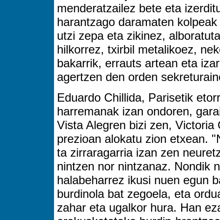
menderatzailez bete eta izerditu
harantzago daramaten kolpeak e
utzi zepa eta zikinez, alboratut
hilkorrez, txirbil metalikoez, ne
bakarrik, errauts artean eta izar
agertzen den orden sekreturaino
Eduardo Chillida, Parisetik etor
harremanak izan ondoren, gara
Vista Alegren bizi zen, Victori
prezioan alokatu zion etxean. "N
ta zirraragarria izan zen neure
nintzen nor nintzanaz. Nondik 
halabeharrez ikusi nuen egun b
burdinola bat zegoela, eta ordu
zahar eta ugalkor hura. Han ez