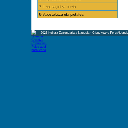
7- Imajinagintza berria
8- Apostolutza eta pietatea
2026 Kultura Zuzendaritza Nagusia - Gipuzkoako Foru Aldundi