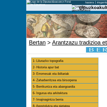
hasiera
irisgarri
gipuzkoakult
Bertan
>
Arantzazu tradizioa e
1- Lilurazko topografia
2- Historia apur bat
3- Erromesak eta ibiltariak
4- Zaharberritzea eta birsorpena
5- Berrikuntza eta abangoardia
6- Ingurua eta arkitektura
7- Imajinagintza berria
8- Apostolutza eta pietatea