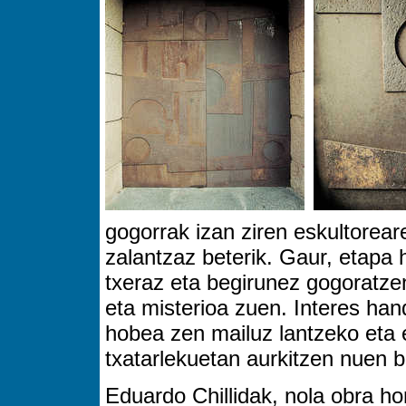
gogorrak izan ziren eskultorear
zalantzaz beterik. Gaur, etapa 
txeraz eta begirunez gogoratzen
eta misterioa zuen. Interes han
hobea zen mailuz lantzeko eta e
txatarlekuetan aurkitzen nuen b
Eduardo Chillidak, nola obra ho