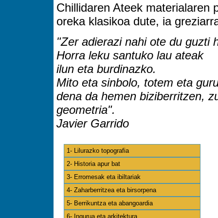
Chillidaren Ateek materialaren 
oreka klasikoa dute, ia greziarr
"Zer adierazi nahi ote du guzti
Horra leku santuko lau ateak
ilun eta burdinazko.
Mito eta sinbolo, totem eta guru
dena da hemen biziberritzen, z
geometria".
Javier Garrido
1- Lilurazko topografia
2- Historia apur bat
3- Erromesak eta ibiltariak
4- Zaharberritzea eta birsorpena
5- Berrikuntza eta abangoardia
6- Ingurua eta arkitektura