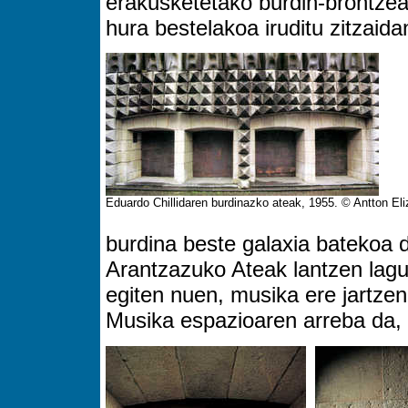
erakusketetako burdin-brontzea 
hura bestelakoa iruditu zitzaida
Eduardo Chillidaren burdinazko ateak, 1955. © Antton Eli
burdina beste galaxia batekoa 
Arantzazuko Ateak lantzen lagun
egiten nuen, musika ere jartzen
Musika espazioaren arreba da, e