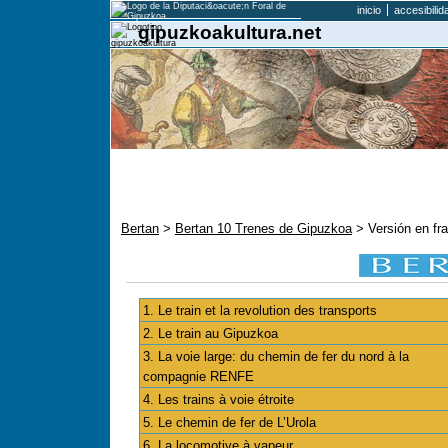
inicio
accesibilid
gipuzkoakultura.net
Bertan
>
Bertan 10 Trenes de Gipuzkoa
> Versión en fra
1. Le train et la revolution des transports
2. Le train au Gipuzkoa
3. La voie large: du chemin de fer du nord à la
compagnie RENFE
4. Les trains à voie étroite
5. Le chemin de fer de L’Urola
6. La locomotive à vapeur