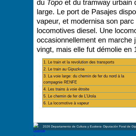
du
Topo
et du tramway urbain 
large. Le port de Pasajes disp
vapeur, et modernisa son parc
locomotives diesel. Une locomo
occasionnellement en marche j
vingt, mais elle fut démolie en
1. Le train et la revolution des transports
2. Le train au Gipuzkoa
3. La voie large: du chemin de fer du nord à la
compagnie RENFE
4. Les trains à voie étroite
5. Le chemin de fer de L’Urola
6. La locomotive à vapeur
2026 Departamento de Cultura y Euskera- Diputación Foral de Gi