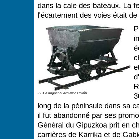
dans la cale des bateaux. La fe
l'écartement des voies était de
P
i
é
c
e
d
R
99. Un wagonnet des mines d'Irún.
3
long de la péninsule dans sa ca
il fut abandonné par ses promo
Général du Gipuzkoa prit en cha
carrières de Karrika et de Gabie