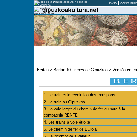
inicio
accesibilid
gipuzkoakultura.net
Bertan
>
Bertan 10 Trenes de Gipuzkoa
> Versión en fra
1. Le train et la revolution des transports
2. Le train au Gipuzkoa
3. La voie large: du chemin de fer du nord à la
compagnie RENFE
4. Les trains à voie étroite
5. Le chemin de fer de L’Urola
6. La locomotive à vapeur