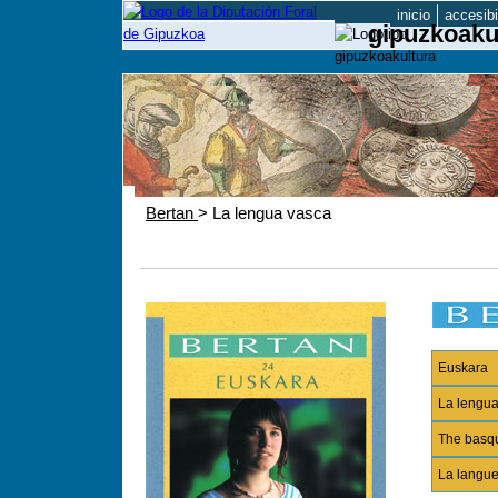
inicio
accesibi
gipuzkoaku
Bertan
> La lengua vasca
Euskara
La lengu
The basq
La langu