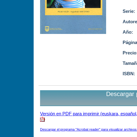
Serie:
Autore
Año:
Página
Precio
Tamañ
ISBN:
Descargar 
Versión en PDF para imprimir (euskara, español, 
Descargar el programa "Acrobat reader" para visualizar archivo