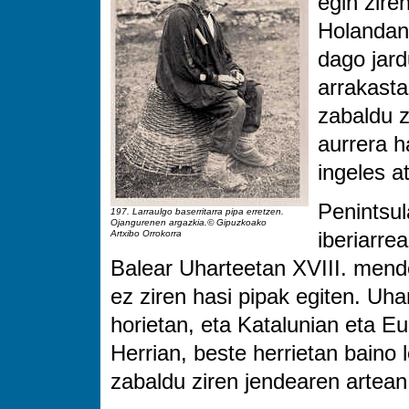
egin zire
Holandan 
dago jard
arrakasta
zabaldu z
aurrera h
ingeles a
Penintsul
197. Larraulgo baserritarra pipa erretzen.
Ojangurenen argazkia.© Gipuzkoako
Artxibo Orrokorra
iberiarre
Balear Uharteetan XVIII. mend
ez ziren hasi pipak egiten. Uha
horietan, eta Katalunian eta Eu
Herrian, beste herrietan baino
zabaldu ziren jendearen artean