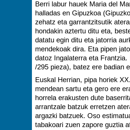
Berri labur hauek Maria del Ma
halladas en Gipuzkoa (Gipuzkoa
zehatz eta garrantzitsutik atera
hondakin aztertu ditu eta, best
datatu egin ditu eta jatorria au
mendekoak dira. Eta pipen jato
datoz Ingalaterra eta Frantzia.
/295 pieza), batez ere badian 
Euskal Herrian, pipa horiek XX
mendean sartu eta gero ere erab
horrela erakusten dute baserrit
arrantzale batzuk erretzen ate
argazki batzuek. Oso estimatua
tabakoari zuen zapore guztia a