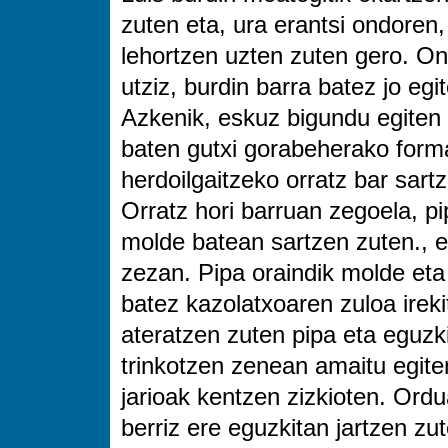
zuten eta, ura erantsi ondoren,
lehortzen uzten zuten gero. On
utziz, burdin barra batez jo egi
Azkenik, eskuz bigundu egiten 
baten gutxi gorabeherako forma
herdoilgaitzeko orratz bar sart
Orratz hori barruan zegoela, pip
molde batean sartzen zuten., 
zezan. Pipa oraindik molde eta
batez kazolatxoaren zuloa ireki
ateratzen zuten pipa eta eguzki
trinkotzen zenean amaitu egite
jarioak kentzen zizkioten. Ordu
berriz ere eguzkitan jartzen zu