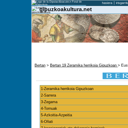
hasiera
irisgarri
gipuzkoakultura.net
Bertan
>
Bertan 19 Zeramika herrikoia Gipuzkoan
> Eusk
1-Zeramika herrikoia Gipuzkoan
2-Sarrera
3-Zegama
4-Tornuak
5-Azkoitia-Azpeitia
6-Oñati