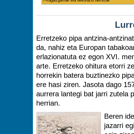
7-Iragaizgarriak eta dekorazio bernizak
Lurr
Erretzeko pipa antzina-antzinati
da, nahiz eta Europan tabakoa
erlazionatuta ez egon XVI. me
arte. Erretzeko ohitura etorri z
horrekin batera buztinezko pip
ere hasi ziren. Jasota dago 157
aurrera lantegi bat jarri zutela
herrian.
Beren ide
jazarri eg