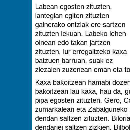
Labean egosten zituzten,
lantegian egiten zituzten
gainerako ontziak ere sartzen
zituzten lekuan. Labeko lehen
oinean edo takan jartzen
zituzten, lur erregaitzeko kaxa
batzuen barruan, suak ez
ziezaien zuzenean eman eta ton
Kaxa bakoitzean hamabi dozena
bakoitzean lau kaxa, hau da, g
pipa egosten zituzten. Gero, C
zumarkalean eta Zabalguneko m
dendan saltzen zituzten. Bilor
dendariei saltzen zizkien. Bil