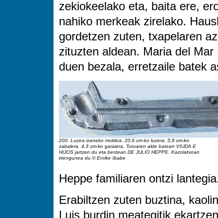
zekiokeelako eta, baita ere, er
nahiko merkeak zirelako. Hausk
gordetzen zuten, txapelaren a
zituzten aldean. Maria del Ma
duen bezala, erretzaile batek a
200. Luzea izaneko moldea. 20,6 cm-ko luzera. 5,8 cm-ko
zabalera. 4,3 cm-ko garaiera. Tutuaren alde batean VIUDA E
HIJOS jartzen du eta bestean DE JULIO HEPPE. Kazolatxoan
irtengunea du.© Enrike Ibabe
Heppe familiaren ontzi lantegia
Erabiltzen zuten buztina, kaoli
Luis burdin meategitik ekartze