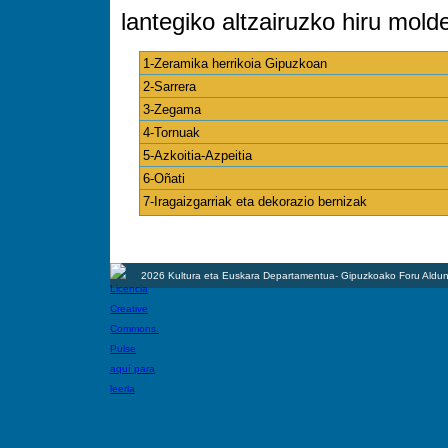
lantegiko altzairuzko hiru mold
1-Zeramika herrikoia Gipuzkoan
2-Sarrera
3-Zegama
4-Tornuak
5-Azkoitia-Azpeitia
6-Oñati
7-Iragaizgarriak eta dekorazio bernizak
2026 Kultura eta Euskara Departamentua- Gipuzkoako Foru Aldun